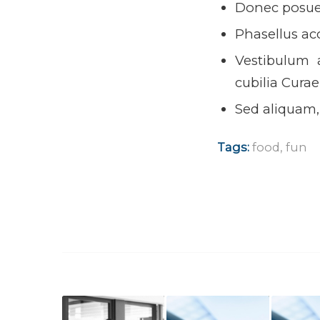
Donec posuer
Phasellus ac
Vestibulum a
cubilia Curae
Sed aliquam, 
Tags:
food
,
fun