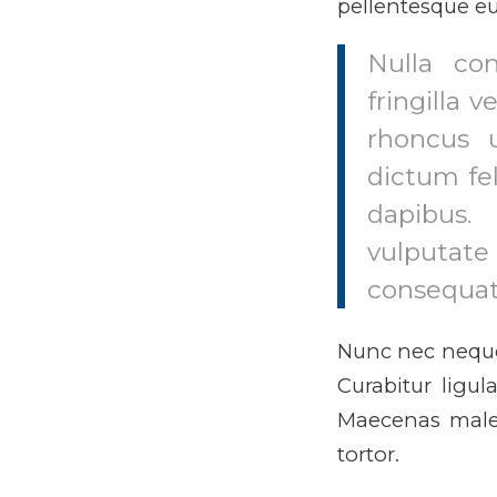
pellentesque eu
Nulla co
fringilla 
rhoncus u
dictum fel
dapibus
vulputate 
consequat 
Nunc nec neque.
Curabitur ligul
Maecenas males
tortor.