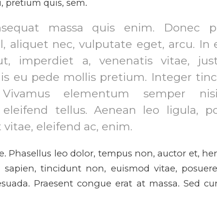
, pretium quis, sem.
nsequat massa quis enim. Donec pe
vel, aliquet nec, vulputate eget, arcu. In
t, imperdiet a, venenatis vitae, jus
is eu pede mollis pretium. Integer tinc
. Vivamus elementum semper nis
eleifend tellus. Aenean leo ligula, po
vitae, eleifend ac, enim.
 Phasellus leo dolor, tempus non, auctor et, hendr
a sapien, tincidunt non, euismod vitae, posuere
uada. Praesent congue erat at massa. Sed curs