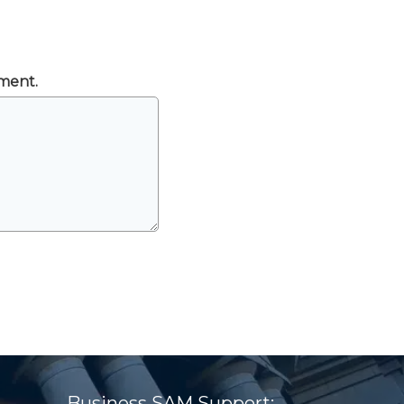
mment.
Business SAM Support: