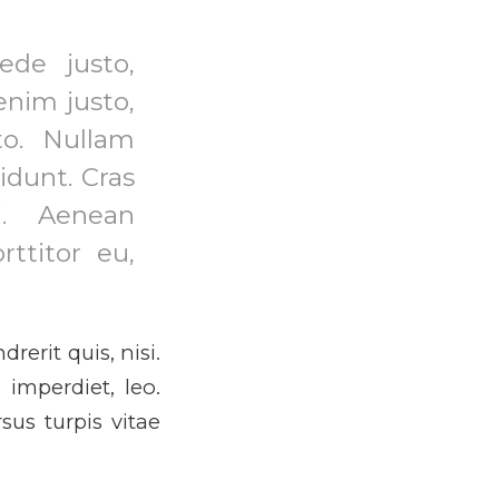
de justo,
 enim justo,
to. Nullam
idunt. Cras
i. Aenean
rttitor eu,
erit quis, nisi.
 imperdiet, leo.
us turpis vitae