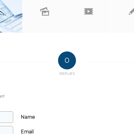
0
REPLIES
on?
Name
*
Email
*