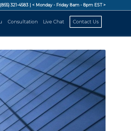
 (855) 321-4583
| < Monday - Friday 8am - 8pm EST >
u
Consultation
Live Chat
Contact Us