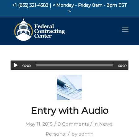
+1 (855) 321-4583
| < Monday - Friday 8am - 8pm EST
>
00:00
00:00
Entry with Audio
/
/
May 11, 2015
0 Comments
in
News
,
/
Personal
by
admin